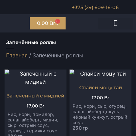
+375 (29) 609-16-06
0
0.00
Br
Мини роллы
Запечённые роллы
Салаты/поке
Соусы и гарниры
Запечённые роллы
Главная
/ Запечённые роллы
Спайси моцу тай
Запеченный с мидией
17.00
Br
17.00
Br
Рис, нори, сыр, огурец,
салат айсберг,окунь,
Рис, нори, помидор,
чёрный кунжут, острый
салат айсберг, мидии,
соус
сыр, острый соус,
250 гр
кунжут, терияки соус