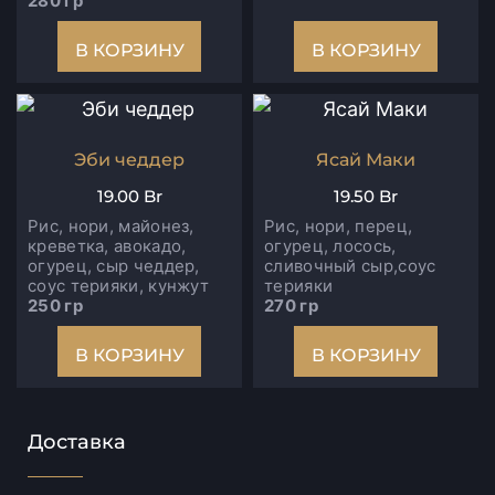
280 гр
В КОРЗИНУ
В КОРЗИНУ
Эби чеддер
Ясай Маки
19.00
Br
19.50
Br
Рис, нори, майонез,
Рис, нори, перец,
креветка, авокадо,
огурец, лосось,
огурец, сыр чеддер,
сливочный сыр,соус
соус терияки, кунжут
терияки
250 гр
270 гр
В КОРЗИНУ
В КОРЗИНУ
Доставка