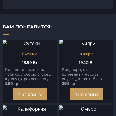
ВАМ ПОНРАВИТСЯ:
Сутеки
Кияри
18.50
Br
19.20
Br
Рис, нори, сыр, икра
Рис, нори, сыр,
тобико, лосось, огурец,
копчённый лосось,
кунжут, ореховый соус
огурец, икра тобико
260 гр
255 гр
В КОРЗИНУ
В КОРЗИНУ