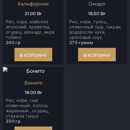
Калифорния
Омаро
21.00
Br
18.50
Br
Рис, нори, майонез
Рис, нори, тунец,
японский, креветка,
сливочный сыр, такуан,
огурец, авокадо, икра
водоросли чука,
тобико
ореховый соус
240 гр
275 грамм
В КОРЗИНУ
В КОРЗИНУ
Бонито
18.00
Br
Рис, нори, сыр
сливочный, лосось
жаренный , огурец,
стружка тунца
230 гр