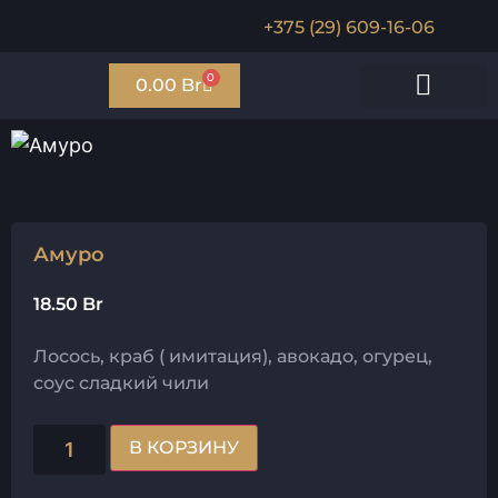
+375 (29) 609-16-06
0
0.00
Br
Мини роллы
Запечённые роллы
Салаты/поке
Соусы и гарниры
Амуро
18.50
Br
Лосось, краб ( имитация), авокадо, огурец,
соус сладкий чили
В КОРЗИНУ