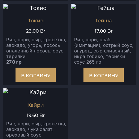
Токио
Гейша
23.00
Br
17.00
Br
Рис, нори, сыр, креветка,
Рис, нори, краб
авокадо, угорь, лосось
(имитация), острый соус,
опаленный лосось, соус
огурец, сыр сливочный,
терияки
икра тобико, терияки
270 гр
соус 265 гр
В КОРЗИНУ
В КОРЗИНУ
Кайри
19.60
Br
Рис, нори, сыр, креветка,
авокадо, чука салат,
ореховый соус