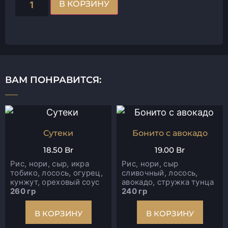
В КОРЗИНУ
ВАМ ПОНРАВИТСЯ:
Сутеки
Бонито с авокадо
18.50
Br
19.00
Br
Рис, нори, сыр, икра
Рис, нори, сыр
тобико, лосось, огурец,
сливочный, лосось,
кунжут, ореховый соус
авокадо, стружка тунца
260 гр
240 гр
В КОРЗИНУ
В КОРЗИНУ