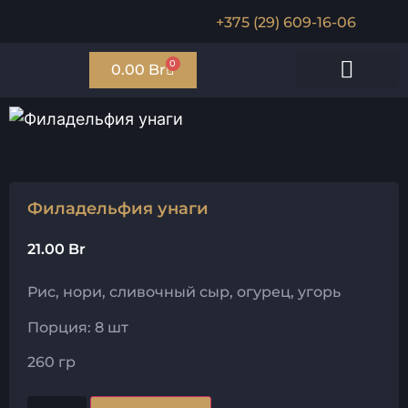
+375 (29) 609-16-06
0
0.00
Br
Мини роллы
Запечённые роллы
Салаты/поке
Соусы и гарниры
Филадельфия унаги
21.00
Br
Рис, нори, сливочный сыр, огурец, угорь
Порция: 8 шт
260 гр