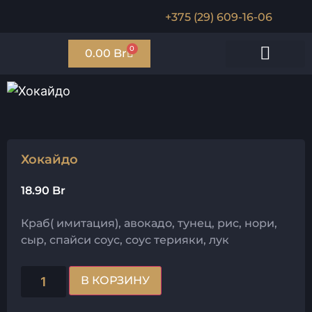
+375 (29) 609-16-06
0
0.00
Br
Мини роллы
Запечённые роллы
Салаты/поке
Соусы и гарниры
Хокайдо
18.90
Br
Краб( имитация), авокадо, тунец, рис, нори,
сыр, спайси соус, соус терияки, лук
В КОРЗИНУ