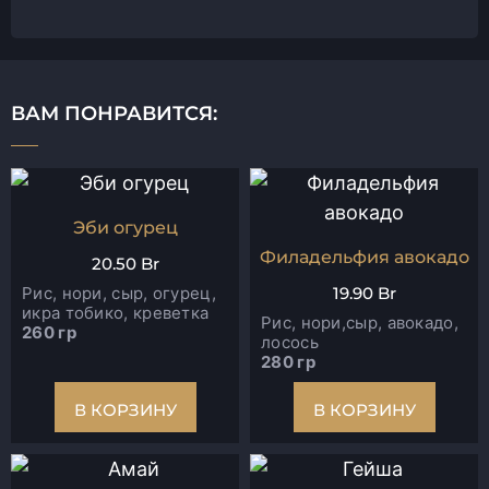
ВАМ ПОНРАВИТСЯ:
Эби огурец
Филадельфия авокадо
20.50
Br
19.90
Br
Рис, нори, сыр, огурец,
икра тобико, креветка
Рис, нори,сыр, авокадо,
260 гр
лосось
280 гр
В КОРЗИНУ
В КОРЗИНУ