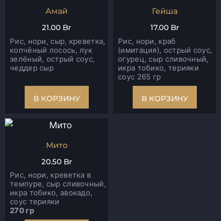
Амай
Гейша
21.00
Br
17.00
Br
Рис, нори, сыр, креветка,
Рис, нори, краб
копчёный лосось, лук
(имитация), острый соус,
зелёный, острый соус,
огурец, сыр сливочный,
чеддер сыр
икра тобико, терияки
соус 265 гр
В КОРЗИНУ
В КОРЗИНУ
Мито
20.50
Br
Рис, нори, креветка в
темпуре, сыр сливочный,
икра тобико, авокадо,
соус терияки
270 гр