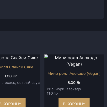
ролл Спайси Сяке
Мини ролл Авокадо (Vegan)
11.00
Br
8.00
Br
, лосось, острый соус
Рис, нори, авокадо
110 гр
В КОРЗИНУ
В КОРЗИНУ