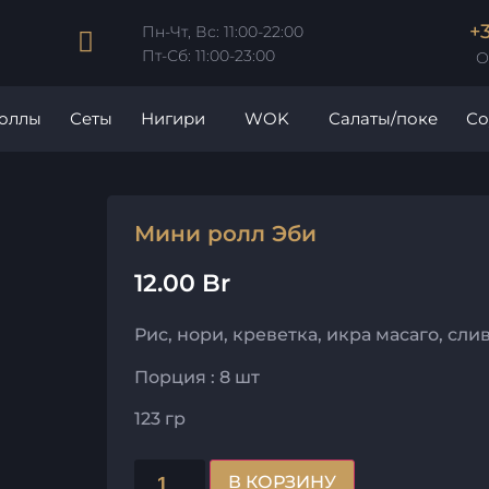
+
Пн-Чт, Вс: 11:00-22:00
Пт-Сб: 11:00-23:00
О
роллы
Сеты
Нигири
WOK
Салаты/поке
Со
Мини ролл Эби
12.00
Br
Рис, нори, креветка, икра масаго, сл
Порция : 8 шт
123 гр
В КОРЗИНУ