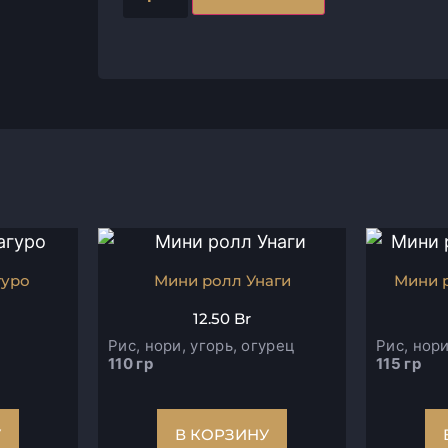
гуро
Мини ролл Унаги
Мини 
12.50
Br
Рис, нори, угорь, огурец
Рис, нори
110 гр
115 гр
У
В КОРЗИНУ