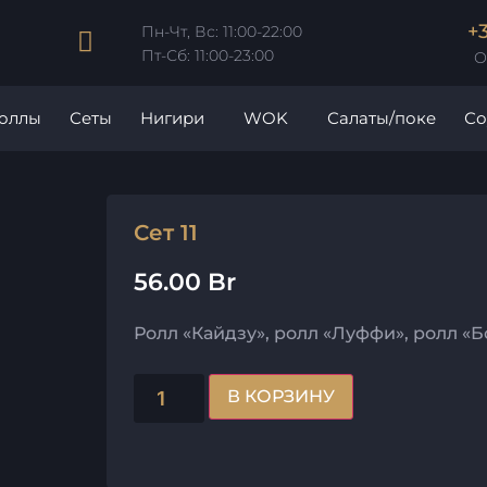
+
Пн-Чт, Вс: 11:00-22:00
Пт-Сб: 11:00-23:00
О
роллы
Сеты
Нигири
WOK
Салаты/поке
Со
Сет 11
56.00
Br
Ролл «Кайдзу», ролл «Луффи», ролл «Б
В КОРЗИНУ