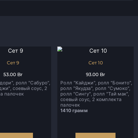
Сет 9
Сет 10
53.00
Br
93.00
Br
дори", ролл "Сабуро",
Ролл "Кайджи", ролл "Бонито",
джи", соевый соус, 2
ролл "Якудза", ролл "Сумоко",
а палочек
ролл "Сингу", ролл "Тай мак",
соевый соус, 2 комплекта
палочек
1410 грамм