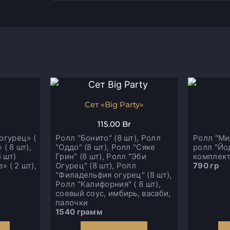
Сет «Big Party»
115.00
Br
огурец» (
Ролл "Бонито" (8 шт), Ролл
Ролл "Ми
 ( 8 шт),
"Оддо" (8 шт), Ролл "Сяке
ролл "Йо
 шт)
Грин" (8 шт), Ролл "Эби
комплект
» ( 2 шт),
Огурец" (8 шт), Ролл
790 гр
"Филадельфия огурец" (8 шт),
Ролл "Калифорния" ( 8 шт),
соевый соус, имбирь, васаби,
палочки
1540 грамм