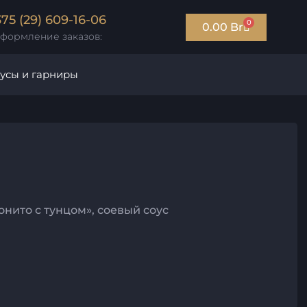
375 (29) 609-16-06
0
0.00
Br
формление заказов:
усы и гарниры
онито с тунцом», соевый соус