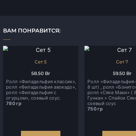
ВАМ ПОНРАВИТСЯ:
Сет 5
Сет 7
58.50
Br
59.50
Br
Ролл «Филадельфия классик»,
Ролл «Филадельфия 
ролл «Филадельфия авокадо»,
8 шт) , ролл «Бонито»
ролл «Филадельфия с
ролл «Сяке Маки» ( 8
огурцом», соевый соус.
Гункан » Спайси Сяке
780 гр
соевый соус
750 гр