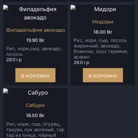
Мидори
Филадельфия авокадо
18.00
Br
19.90
Br
Рис, нори, сыр, лосось
жаренный, авокадо,
Рис, нори,сыр, авокадо,
блинчик, соус терияки,
лосось
арахис
280 гр
260 гр
В КОРЗИНУ
В КОРЗИНУ
Сабуро
18.50
Br
Рис, нори, сыр, огурец,
такуан, лук зелёный, тар
тар из тунца, чёрный