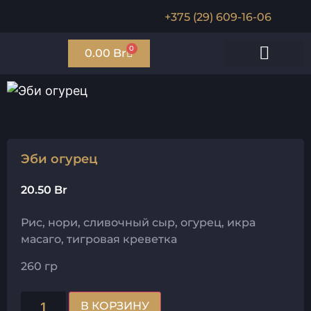
+375 (29) 609-16-06
0
0.00
Br
Мини роллы
Запечённые роллы
Салаты/поке
Соусы и гарниры
Эби огурец
20.50
Br
Рис, нори, сливочный сыр, огурец, икра
масаго, тигровая креветка
260 гр
В КОРЗИНУ