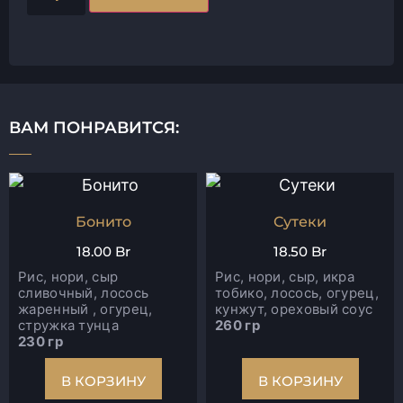
ВАМ ПОНРАВИТСЯ:
Бонито
Сутеки
18.00
Br
18.50
Br
Рис, нори, сыр
Рис, нори, сыр, икра
сливочный, лосось
тобико, лосось, огурец,
жаренный , огурец,
кунжут, ореховый соус
стружка тунца
260 гр
230 гр
В КОРЗИНУ
В КОРЗИНУ